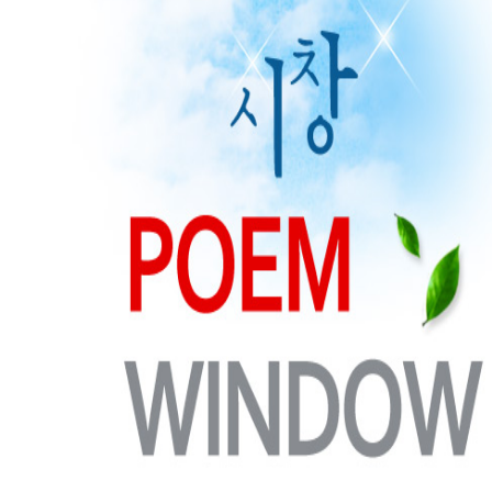
번역자
번역자
전체
ㄱ
ㄴ
ㄷ
ㄹ
ㅁ
ㅂ
ㅅ
ㅇ
ㅈ
ㅊ
ㅋ
ㅌ
ㅍ
ㅎ
Total 1건
1 페이지
번호
제목
작가
1
민용태( Yong-Tae Min)- 스페인어
관리자
목록
제목