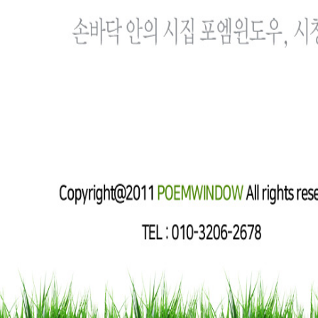
FACE
AD
시집광고
집단별책임정치
환경정치
자서전 자동완성
K-POEM
커뮤니티
로그인
K-POEM 케이포엠
상호명 :
K-POEM
대표자 :
김인희
사업자등록번호 :
867-94-00402
E-mail :
k-poem@naver.com
COPYRIGHT(c) 2011
K-POEM 케이포엠
ALL RIGHTS RESERVED