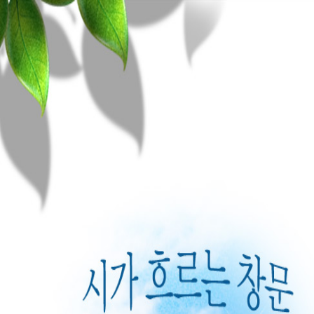
목록
K-POEM의 작품들
Anemone/이미… | https://youtu.be/OfATNG4-3rs​
Since/이미산 | https://youtu.be/teeHgI9RTiU
정신재/ Lette… | Letter of resignation Choung, Shin-…
캐빈오록/ On t… | 3. On the Road: Hearing the Sounds …
발행인 김인희의 작품들
작은 벌새 한 마리 | 강물은 반짝이며 흘러가고햇빛도 반짝이며 달리고작은
혹/ 김송포 | 혹 김송포나는 오늘 살아 있다. 나는 오늘 죽어 있다 시간과…
욕망의 세계를 기하… | 『여황의 슬픔』 비평 ― 욕망의 기하학과 중개언
캐빈 오록/ Moo… | Moonlight white on white pear bloss…
우주를 하나의 모나… | 우주를 하나의 모나드로 응축올해로 등단 33년을
신철규/ 소행성 외… | 소 행성 신철규​​우리가 사는 별은 너무 작아서의자만 뒤로 계속…
"mass ener… | ​https://www.youtube.com/watch?v=Q1…
김경주/ 나머지는 … | 나머지는 소음뿐 김경주인간은 아직도 새로운 별을 찾는다 …
'흰' 동 영상과 … | https://youtu.be/0T1ZcH-O4VY태백의 고원에…
번역시
송재학/ 산길 | 산길 송 재 학 산길 중간쯤 손바닥이 축축한 곳이 있…
충격! 김인희 첫 … | 앞의 돌판은 1992년 출간된 나의 첫 시집의 바탕에
이성렬/ 11월, … | 11월, 깊고 고요한 이성렬 늦가을의 창백한 뺨이 창유…
물리학 이론보다 더… | 물리학 이론보다 더 물리학적으로 짜여진 김인희의
김명서/ 위자보드 … | 위자보드 나는 몇 달치의 노역을 지불하고 어린 새를 사들였다…
현대 우주 시학(c… | 책 소개, 『흰』(© 2025 김인희) 2025년, 지…
영어
중국어
일어
스페인어
안차애/ 나는 다혈… | 나는 다혈질이다​ 안차애 핏줄기가 내 몸 속을 200…
과학적 우주 서사시… | 과학적 우주 서사시 전집,『흰』(© 2025 김인희) ht
이은봉 자선대표작/… | 휘파람아 이발소 방 씨의 오랜 폐렴도정거장 버들가지처럼 흩날려…
흰 | https://ebook-product.kyobobook.co.…
독일어
프랑스어
러시아어
스웨덴어
김명인/ 수평선을 … | 수평선을 덮다김명인​​​바닥으로 가라앉는 수평선의 가능성을너는 …
김인희의 독창적 이… | 이번 시집(제5시집, 『내 사랑, 흰이 돌아온다』)에
김인희/ 이미지로 … | 龍의 탄생과 성장과정 포착, 촬영​​ 김인희 촬영​​​​​ 시와…
세계 전체에서 김인… | 세계 전체에서 김인희 시인의 시 창작 수준은? …
이탈리아어
김경주/ <김경주의… | 김경주의 시적충동 ​​​​ 한없이 투명에 가까운 농담 - 민화…
흰색과 붉은 색의 … | 생명의탄생 -우주의 굿 판 저 죄를 씻…
조정인/ 소년이 오… | 少年が向かって来る 曺晶仁​ ‐津波が襲った日本の宮城県気仙沼市で
아버지의 도(道)와… | 아버지의 도(道)와 노자의 도(道) 내 아버지는 두 
번역시집
김송포/ 곡절 | 곡절 김송포 반달이 나무를 안고 슬픔에 차 있다​굽어보니 …
토끼와 거북의 경주 | 토끼와 거북의 경주준비, 땅!시각 0의 지점에서 토
최금녀/ 숲의 가슴… | 숲의 가슴에 안겨​최금녀 숲에 닿으면순리를 받들며 흐르는 물이 …
혼자 하늘로 올라간… | 혼자 하늘로 올라간 예수 “저자가 주인공이고…
신용목/ 태풍의 눈 | 태풍의 눈​신용목​​​​바닷물 속에는 아직 태풍이 되지 못한 복…
영어
중국어
일어
스페인어
겨울 시-그녀의 머… | https://youtu.be/xd29sA99UMk​
지구는 구조적 수술… | https://blog.naver.com/k-poem/22…
독일어
프랑스어
러시아어
스웨덴어
무의식의 에너지를 … | 이 글의 완성본은 여기서 보실 수 있습니다.https:
겨울밤을 서둘러 떠… | 겨울밤을 서둘러 떠난 나의 애인들아하느님이 
이탈리아어
고전시 번역