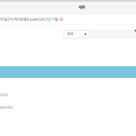
숲에 닿으면순리를 받들며 흐르는 물이 …
지구는 구조적 수술… | h
에는 아직 태풍이 되지 못한 복…
무의식의 에너지를 … |
제목
겨울밤을 서둘러 떠…
넷 월간지 케이포엠(k-poem)2021년11월
제목
00402
SERVED