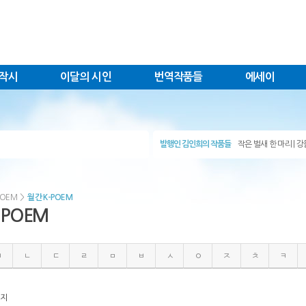
작시
이달의 시인
번역작품들
에세이
-3rs​
발행인 김인희의 작품들
작은 벌새 한 마리 |
, Shin-…
욕망의 세계를 기하… 
e Sounds …
우주를 하나의 모나… 
 오늘 죽어 있다 시간과…
"mass ener… | ​ht
ear bloss…
'흰' 동 영상과 … | h
는 별은 너무 작아서의자만 뒤로 계속…
충격! 김인희 첫 … |
POEM
>
월간 K-POEM
간은 아직도 새로운 별을 찾는다 …
물리학 이론보다 더… 
이 축축한 곳이 있…
-POEM
현대 우주 시학(c… | 책
늦가을의 창백한 뺨이 창유…
과학적 우주 서사시… | 
노역을 지불하고 어린 새를 사들였다…
흰 | https://ebook-
기가 내 몸 속을 200…
김인희의 독창적 이… |
의 오랜 폐렴도정거장 버들가지처럼 흩날려…
세계 전체에서 김인… 
ㄱ
ㄴ
ㄷ
ㄹ
ㅁ
ㅂ
ㅅ
ㅇ
ㅈ
ㅊ
ㅋ
닥으로 가라앉는 수평선의 가능성을너는 …
흰색과 붉은 색의 … |
​ 김인희 촬영​​​​​ 시와…
아버지의 도(道)와… |
이 투명에 가까운 농담 - 민화…
토끼와 거북의 경주 |
曺晶仁​ ‐津波が襲った日本の宮城県気仙沼市で、…
혼자 하늘로 올라간… 
픔에 차 있다​굽어보니 …
겨울 시-그녀의 머… | ht
이지