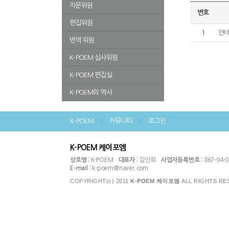
최금녀/ 숲의 가슴… | 숲의 가슴에 안겨​최금녀 
자문위원
신용목/ 태풍의 눈 | 태풍의 눈​신용목​​​​바닷물 속
번호
편집위원
1
인터
번역 위원
K-POEM 심사위원
K-POEM 편집실
K-POEM의 역사
K-POEM
커뮤니티
로그인
K-POEM 케이포엠
상호명 :
K-POEM
대표자 :
김인희
사업자등록번호 :
867-94-
E-mail :
k-poem@naver.com
COPYRIGHT(c) 2011
K-POEM 케이포엠
ALL RIGHTS RE