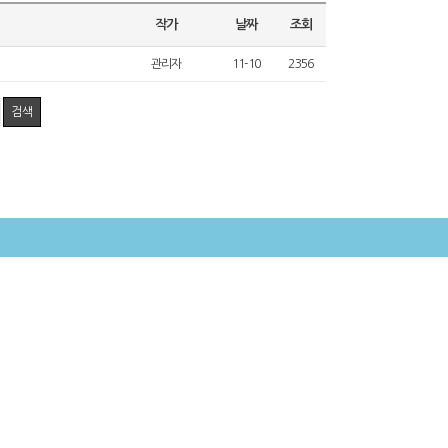
ttps://blog.naver.com/k-poem/22…
 이 글의 완성본은 여기서 보실 수 있습니다.https://blo…
작가
날짜
조회
 | 겨울밤을 서둘러 떠난 나의 애인들아하느님이 말씀으로 세상을 창조…
관리자
11-10
2356