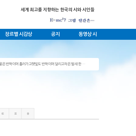
세계 최고를 지향하는 한국의 시와 시인들
장르별 시감상
공지
동영상 시
 강물은 반짝이며 흘러가고햇빛도 반짝이며 달리고작은 벌새 한 …
| 『여황의 슬픔』 비평 ― 욕망의 기하학과 중개언어로서의 시…
| 우주를 하나의 모나드로 응축올해로 등단 33년을 맞는 김인희는 …
tps://www.youtube.com/watch?v=Q1…
ttps://youtu.be/0T1ZcH-O4VY태백의 고원에…
 앞의 돌판은 1992년 출간된 나의 첫 시집의 바탕에 깔린 구조…
| 물리학 이론보다 더 물리학적으로 짜여진 김인희의 충격적 시집 『…
 소개, 『흰』(© 2025 김인희) 2025년, 지…
과학적 우주 서사시 전집,『흰』(© 2025 김인희) https…
product.kyobobook.co.…
 이번 시집(제5시집, 『내 사랑, 흰이 돌아온다』)에서 김인희 …
| 세계 전체에서 김인희 시인의 시 창작 수준은? …
ㅌ
ㅍ
ㅎ
 생명의탄생 -우주의 굿 판 저 죄를 씻…
 아버지의 도(道)와 노자의 도(道) 내 아버지는 두 채의 집…
 토끼와 거북의 경주준비, 땅!시각 0의 지점에서 토끼와 거북은 …
| 혼자 하늘로 올라간 예수 “저자가 주인공이고…
tps://youtu.be/xd29sA99UMk​