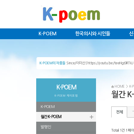
K-POEM
한국의시와 시인들
신
Anemone/이미… | https://youtu.be/OfATNG4
K-POEM의 작품들
Since/이미산 | https://youtu.be/teeHgI9RTiU
정신재/ Lette… | Letter of resignation Choung
캐빈오록/ On t… | 3. On the Road: Hearing th
혹/ 김송포 | 혹 김송포나는 오늘 살아 있다. 나는
캐빈 오록/ Moo… | Moonlight white on white p
신철규/ 소행성 외… | 소 행성 신철규​​우리가 사
K-POEM
HOME
>
K-
김경주/ 나머지는 … | 나머지는 소음뿐 김경주인
송재학/ 산길 | 산길 송 재 학 산길 중간쯤 손바닥
월간 K
K-POEM 케이포엠
이성렬/ 11월, … | 11월, 깊고 고요한 이성렬 
김명서/ 위자보드 … | 위자보드 나는 몇 달치의 
안차애/ 나는 다혈… | 나는 다혈질이다​ 안차애 핏줄
K-POEM
이은봉 자선대표작/… | 휘파람아 이발소 방 씨
전체
김명인/ 수평선을 … | 수평선을 덮다김명인​​​바
월간 K-POEM
김인희/ 이미지로 … | 龍의 탄생과 성장과정 포착, 촬영​
김경주/ <김경주의… | 김경주의 시적충동 ​​​​ 한없
조정인/ 소년이 오… | 少年が向かって来る 
발행인
김송포/ 곡절 | 곡절 김송포 반달이 나무를 안고 슬
Total 1건
1 페