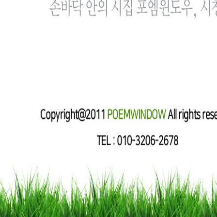
COPYRIGHT(c) 2011
K-POEM 케이포엠
ALL RIGHTS RESERVED