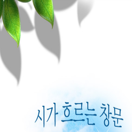
목록
K-POEM의 작품들
Anemone/이미… | https://youtu.be/OfATNG4-3rs​
Since/이미산 | https://youtu.be/teeHgI9RTiU
정신재/ Lette… | Letter of resignation Choung, Shin-…
캐빈오록/ On t… | 3. On the Road: Hearing the Sounds …
발행인 김인희의 작품들
작은 벌새 한 마리 | 강물은 반짝이며 흘러가고햇빛도 반짝이며 달리고작은
혹/ 김송포 | 혹 김송포나는 오늘 살아 있다. 나는 오늘 죽어 있다 시간과…
욕망의 세계를 기하… | 『여황의 슬픔』 비평 ― 욕망의 기하학과 중개언
캐빈 오록/ Moo… | Moonlight white on white pear bloss…
우주를 하나의 모나… | 우주를 하나의 모나드로 응축올해로 등단 33년을
신철규/ 소행성 외… | 소 행성 신철규​​우리가 사는 별은 너무 작아서의자만 뒤로 계속…
"mass ener… | ​https://www.youtube.com/watch?v=Q1…
김경주/ 나머지는 … | 나머지는 소음뿐 김경주인간은 아직도 새로운 별을 찾는다 …
'흰' 동 영상과 … | https://youtu.be/0T1ZcH-O4VY태백의 고원에…
시집광고
e-북 문의
K-POEM의 작품들
종이시집문의
공지
송재학/ 산길 | 산길 송 재 학 산길 중간쯤 손바닥이 축축한 곳이 있…
충격! 김인희 첫 … | 앞의 돌판은 1992년 출간된 나의 첫 시집의 바탕에
이성렬/ 11월, … | 11월, 깊고 고요한 이성렬 늦가을의 창백한 뺨이 창유…
물리학 이론보다 더… | 물리학 이론보다 더 물리학적으로 짜여진 김인희의
김명서/ 위자보드 … | 위자보드 나는 몇 달치의 노역을 지불하고 어린 새를 사들였다…
현대 우주 시학(c… | 책 소개, 『흰』(© 2025 김인희) 2025년, 지…
시집광고
안차애/ 나는 다혈… | 나는 다혈질이다​ 안차애 핏줄기가 내 몸 속을 200…
과학적 우주 서사시… | 과학적 우주 서사시 전집,『흰』(© 2025 김인희) ht
이은봉 자선대표작/… | 휘파람아 이발소 방 씨의 오랜 폐렴도정거장 버들가지처럼 흩날려…
흰 | https://ebook-product.kyobobook.co.…
김명인/ 수평선을 … | 수평선을 덮다김명인​​​바닥으로 가라앉는 수평선의 가능성을너는 …
김인희의 독창적 이… | 이번 시집(제5시집, 『내 사랑, 흰이 돌아온다』)에
김인희/ 이미지로 … | 龍의 탄생과 성장과정 포착, 촬영​​ 김인희 촬영​​​​​ 시와…
세계 전체에서 김인… | 세계 전체에서 김인희 시인의 시 창작 수준은? …
전체
ㄱ
ㄴ
ㄷ
ㄹ
ㅁ
ㅂ
ㅅ
ㅇ
김경주/ <김경주의… | 김경주의 시적충동 ​​​​ 한없이 투명에 가까운 농담 - 민화…
흰색과 붉은 색의 … | 생명의탄생 -우주의 굿 판 저 죄를 씻…
조정인/ 소년이 오… | 少年が向かって来る 曺晶仁​ ‐津波が襲った日本の宮城県気仙沼市で
아버지의 도(道)와… | 아버지의 도(道)와 노자의 도(道) 내 아버지는 두 
ㅈ
ㅊ
ㅋ
ㅌ
ㅍ
ㅎ
김송포/ 곡절 | 곡절 김송포 반달이 나무를 안고 슬픔에 차 있다​굽어보니 …
토끼와 거북의 경주 | 토끼와 거북의 경주준비, 땅!시각 0의 지점에서 토
최금녀/ 숲의 가슴… | 숲의 가슴에 안겨​최금녀 숲에 닿으면순리를 받들며 흐르는 물이 …
혼자 하늘로 올라간… | 혼자 하늘로 올라간 예수 “저자가 주인공이고…
신용목/ 태풍의 눈 | 태풍의 눈​신용목​​​​바닷물 속에는 아직 태풍이 되지 못한 복…
겨울 시-그녀의 머… | https://youtu.be/xd29sA99UMk​
지구는 구조적 수술… | https://blog.naver.com/k-poem/22…
Total 4건
1 페이지
무의식의 에너지를 … | 이 글의 완성본은 여기서 보실 수 있습니다.https:
겨울밤을 서둘러 떠… | 겨울밤을 서둘러 떠난 나의 애인들아하느님이 
번호
제목
작가
4
우리의 수다는 다정해서 슬쓸해/이미산
관리자