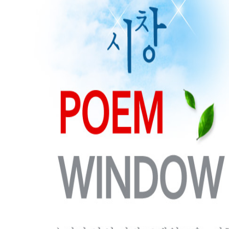
3
흰/김인희 우주서사 다섯 권 통합본 시집
관리자
2
AI인류/이인철
관리자
1
내 사랑, 흰이 돌아온다/ 김인희의 시집
관리자
목록
제목
FACE
AD
시집광고
집단별책임정치
환경정치
자서전 자동완성
K-POEM
커뮤니티
로그인
K-POEM 케이포엠
상호명 :
K-POEM
대표자 :
김인희
사업자등록번호 :
867-94-00402
E-mail :
k-poem@naver.com